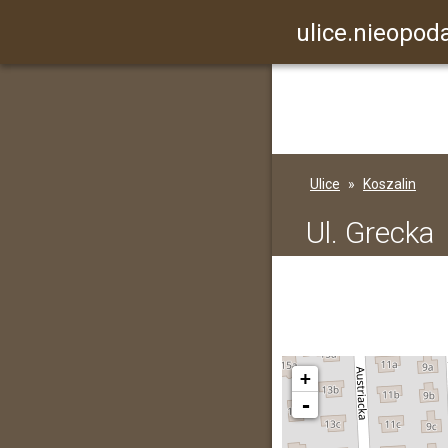
ulice.nieopoda
Ulice
Koszalin
Ul. Grecka
+
-