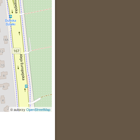
© autorzy
OpenStreetMap