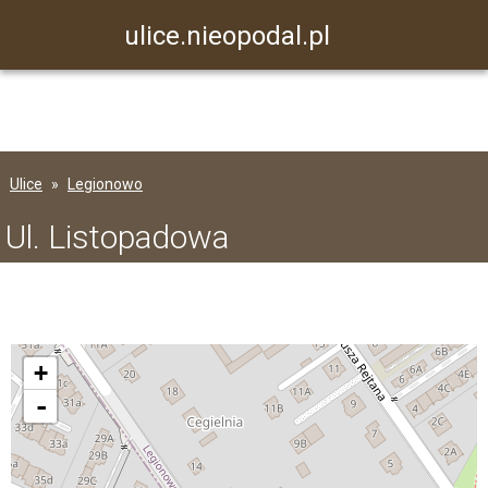
ulice.nieopodal.pl
Ulice
Legionowo
Ul. Listopadowa
+
-