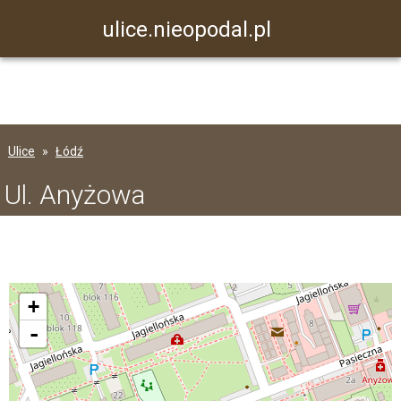
ulice.nieopodal.pl
Ulice
Łódź
Ul. Anyżowa
+
-