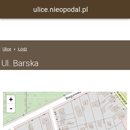
ulice.nieopodal.pl
Ulice
Łódź
Ul. Barska
+
-