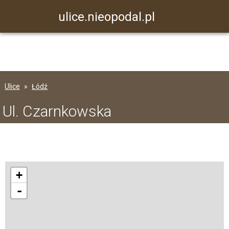
ulice.nieopodal.pl
Ulice
Łódź
Ul. Czarnkowska
+
-