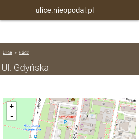
ulice.nieopodal.pl
Ulice
Łódź
Ul. Gdyńska
+
-