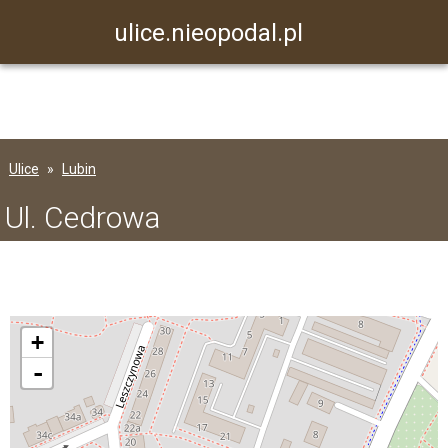
ulice.nieopodal.pl
Ulice
Lubin
Ul. Cedrowa
+
-