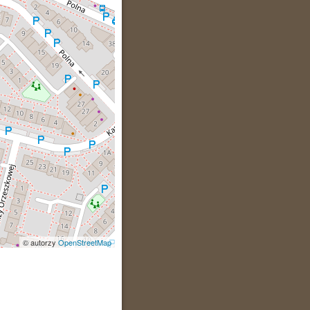
© autorzy
OpenStreetMap