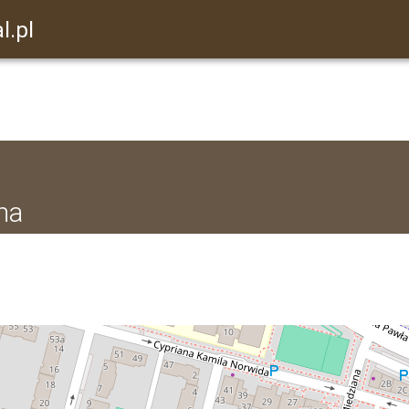
l.pl
na