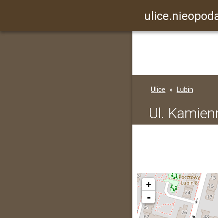
ulice.nieopoda
Ulice
Lubin
Ul. Kamien
+
-