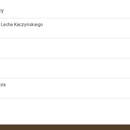
cy
a Lecha Kaczyńskiego
cza