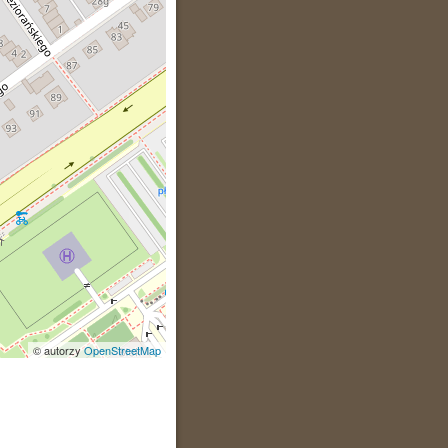
© autorzy
OpenStreetMap