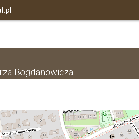
l.pl
erza Bogdanowicza