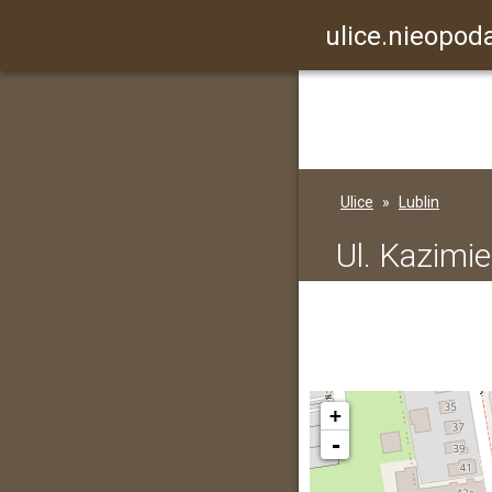
ulice.nieopoda
Ulice
Lublin
Ul. Kazimi
+
-