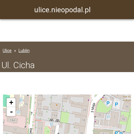
ulice.nieopodal.pl
Ulice
Lublin
Ul. Cicha
+
-