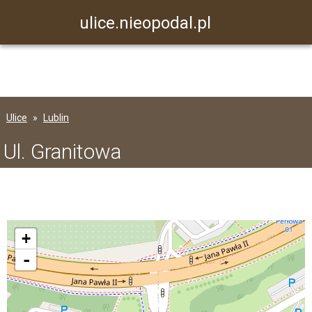
ulice.nieopodal.pl
Ulice
Lublin
Ul. Granitowa
+
-