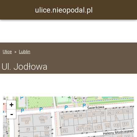
ulice.nieopodal.pl
Ulice
Lublin
Ul. Jodłowa
+
-