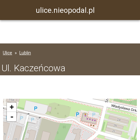
ulice.nieopodal.pl
Ulice
Lublin
Ul. Kaczeńcowa
+
-