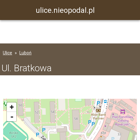
ulice.nieopodal.pl
Ulice
Luboń
Ul. Bratkowa
+
-