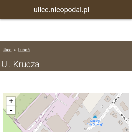
ulice.nieopodal.pl
Ulice
Luboń
Ul. Krucza
+
-