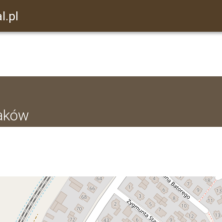
l.pl
taków