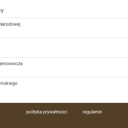
cy
 Narodowej
Niemcewicza
zyńskiego
polityka prywatności
regulamin