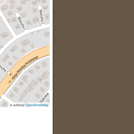
© autorzy
OpenStreetMap