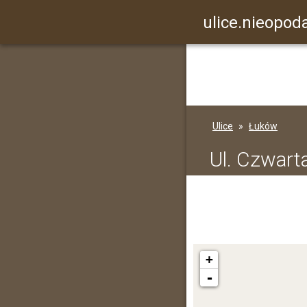
ulice.nieopoda
Ulice
Łuków
Ul. Czwar
+
-