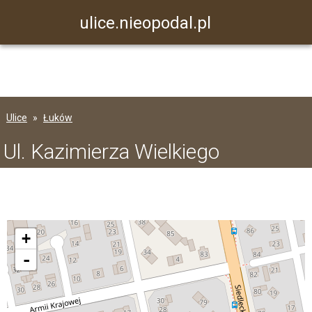
ulice.nieopodal.pl
Ulice
Łuków
Ul. Kazimierza Wielkiego
+
-