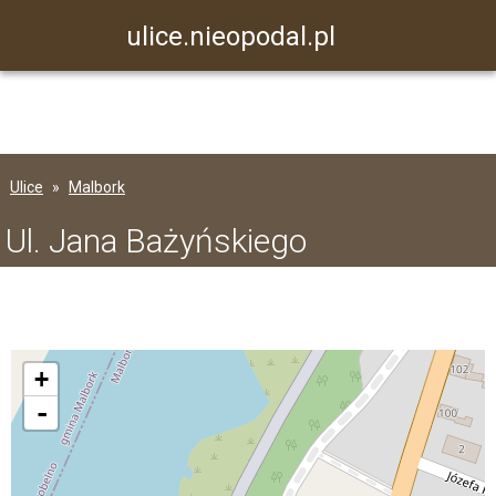
ulice.nieopodal.pl
Ulice
Malbork
Ul. Jana Bażyńskiego
+
-