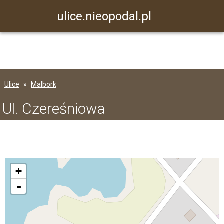
ulice.nieopodal.pl
Ulice
Malbork
Ul. Czereśniowa
+
-