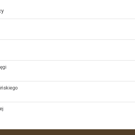
cy
ęgi
ińskiego
ej