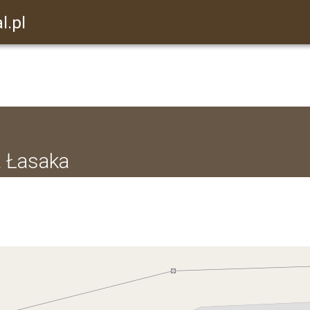
l.pl
a Łasaka