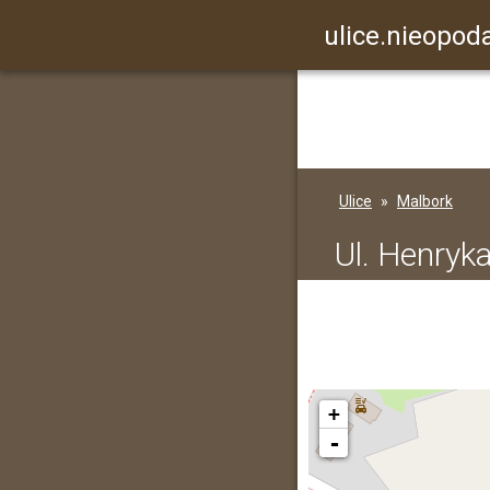
ulice.nieopoda
Ulice
Malbork
Ul. Henryk
+
-