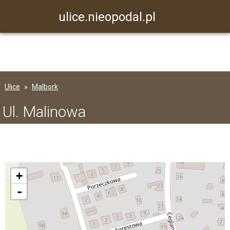
ulice.nieopodal.pl
Ulice
Malbork
Ul. Malinowa
+
-