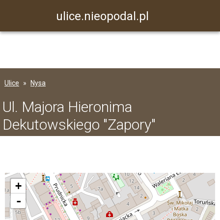
ulice.nieopodal.pl
Ulice
Nysa
Ul. Majora Hieronima
Dekutowskiego "Zapory"
+
-