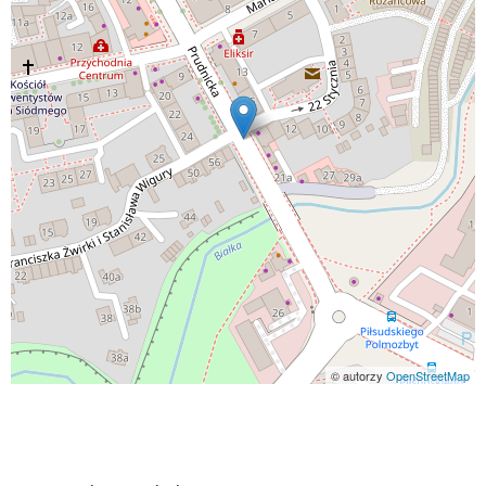
© autorzy
OpenStreetMap