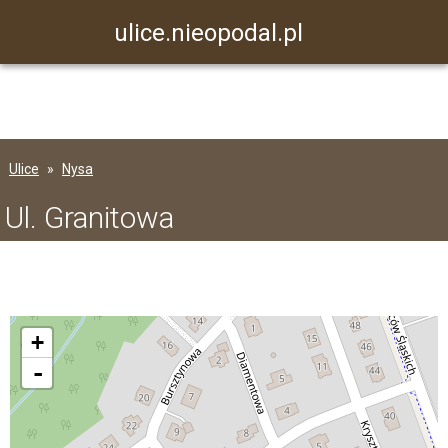
ulice.nieopodal.pl
Ulice
Nysa
Ul. Granitowa
+
-