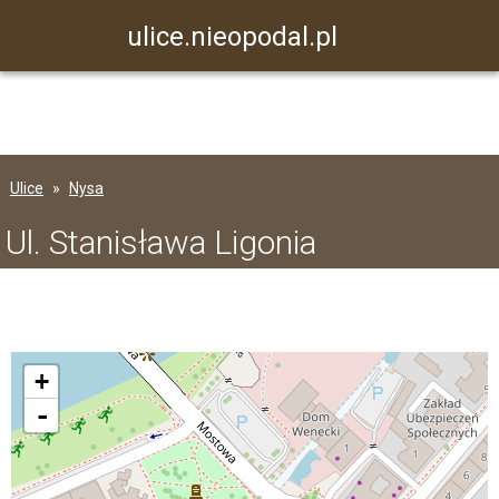
ulice.nieopodal.pl
Ulice
Nysa
Ul. Stanisława Ligonia
+
-