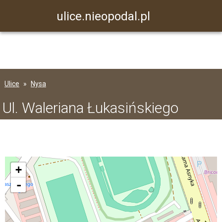
ulice.nieopodal.pl
Ulice
Nysa
Ul. Waleriana Łukasińskiego
+
-