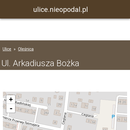
ulice.nieopodal.pl
Ulice
Oleśnica
Ul. Arkadiusza Bożka
+
-