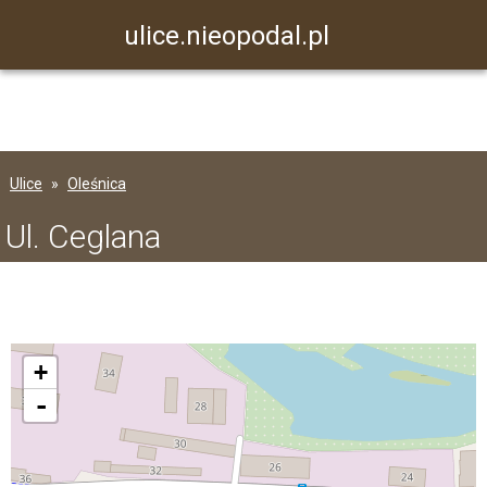
ulice.nieopodal.pl
Ulice
Oleśnica
Ul. Ceglana
+
-