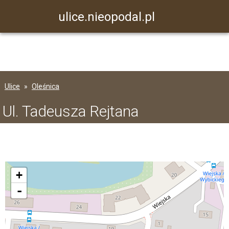
ulice.nieopodal.pl
Ulice
Oleśnica
Ul. Tadeusza Rejtana
+
-