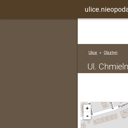
ulice.nieopoda
Ulice
Olsztyn
Ul. Chmiel
+
-