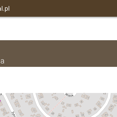
l.pl
na