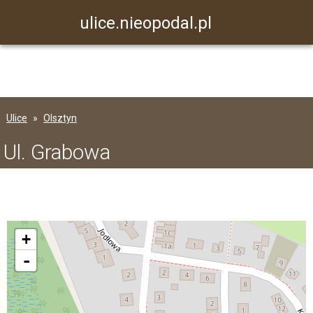
ulice.nieopodal.pl
Ulice
Olsztyn
Ul. Grabowa
+
-