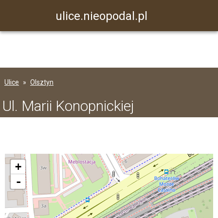
ulice.nieopodal.pl
Ulice
Olsztyn
Ul. Marii Konopnickiej
+
-