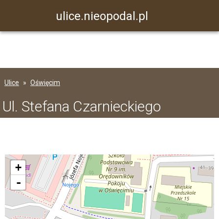
ulice.nieopodal.pl
Ulice
Oświęcim
Ul. Stefana Czarnieckiego
+
-