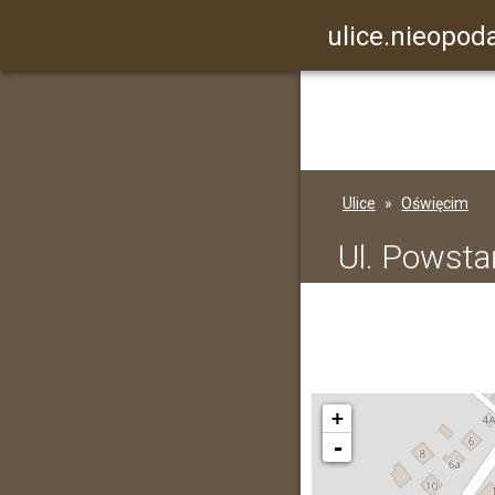
ulice.nieopoda
Ulice
Oświęcim
Ul. Powst
+
-