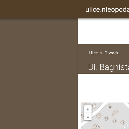
ulice.nieopoda
Ulice
Otwock
Ul. Bagnist
+
-