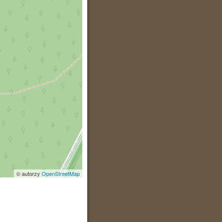
© autorzy
OpenStreetMap