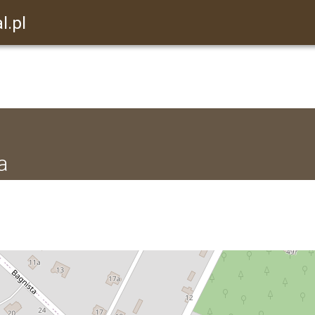
l.pl
a