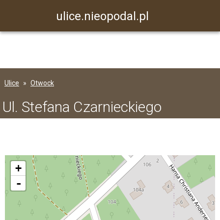
ulice.nieopodal.pl
Ulice
Otwock
Ul. Stefana Czarnieckiego
+
-