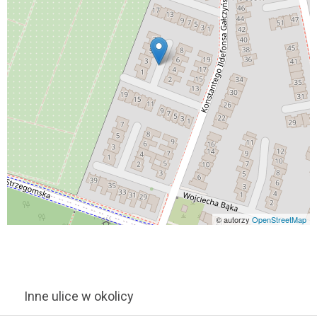
© autorzy
OpenStreetMap
Inne ulice w okolicy