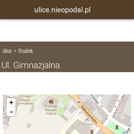
ulice.nieopodal.pl
Ulice
Prudnik
Ul. Gimnazjalna
+
-