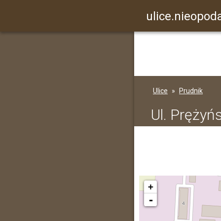
ulice.nieopoda
Ulice
Prudnik
Ul. Prężyń
+
-