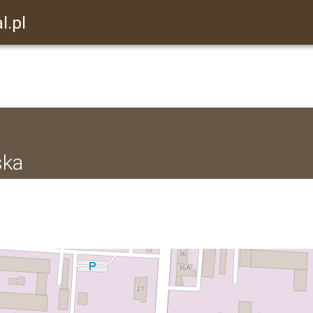
l.pl
ska