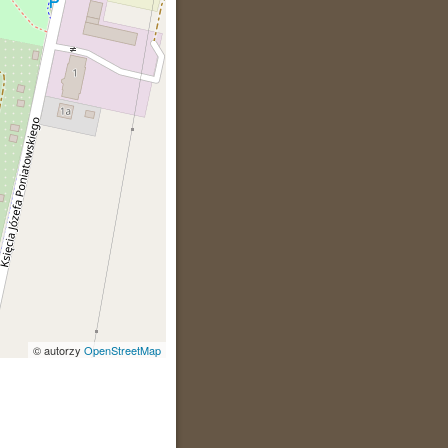
© autorzy
OpenStreetMap