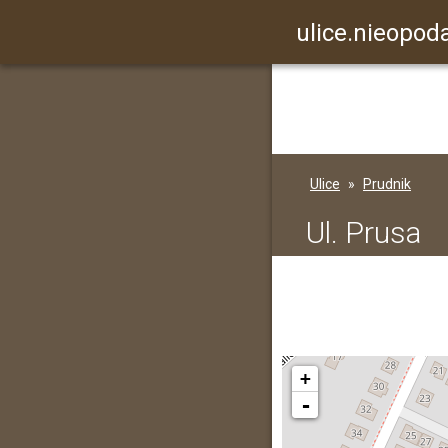
ulice.nieopoda
Ulice
Prudnik
Ul. Prusa
+
-