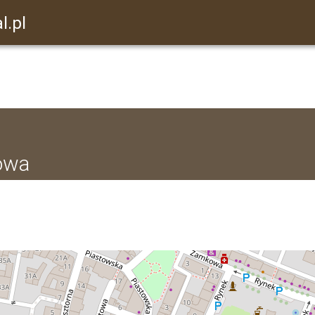
l.pl
owa