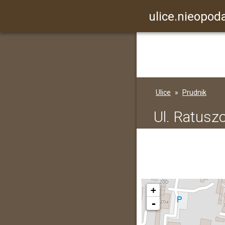
ulice.nieopoda
Ulice
Prudnik
Ul. Ratusz
+
-