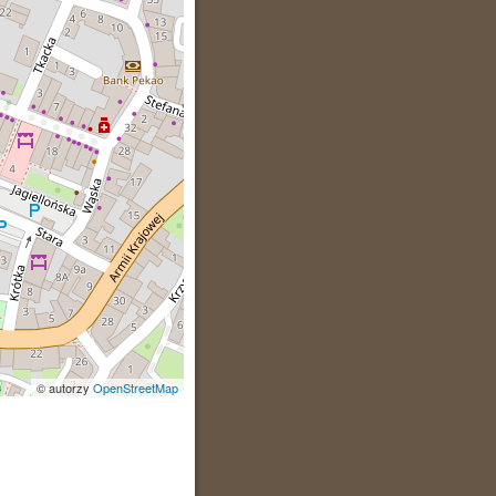
© autorzy
OpenStreetMap