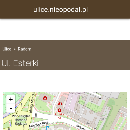
ulice.nieopodal.pl
Ulice
Radom
Ul. Esterki
+
-