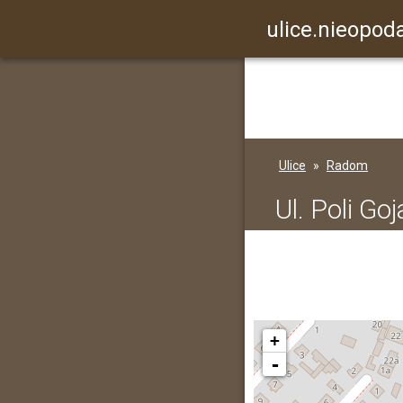
ulice.nieopoda
Ulice
Radom
Ul. Poli Go
+
-