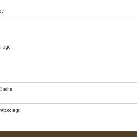
cy
kiego
 Bacha
rzębskiego