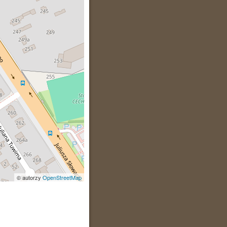
© autorzy
OpenStreetMap