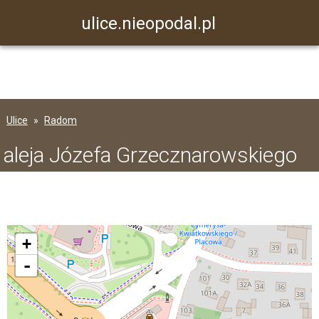
ulice.nieopodal.pl
Ulice
Radom
aleja Józefa Grzecznarowskiego
+
-