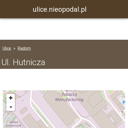
ulice.nieopodal.pl
Ulice
Radom
Ul. Hutnicza
+
-