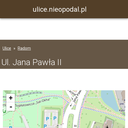
ulice.nieopodal.pl
Ulice
Radom
Ul. Jana Pawła II
+
-