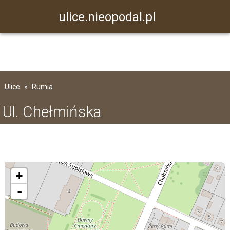
ulice.nieopodal.pl
Ulice
Rumia
Ul. Chełmińska
+
-