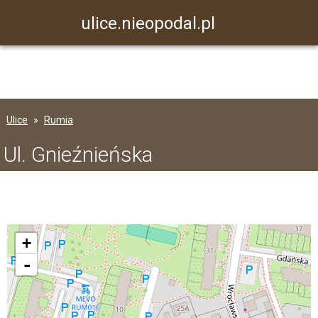
ulice.nieopodal.pl
Ulice
Rumia
Ul. Gnieźnieńska
+
-