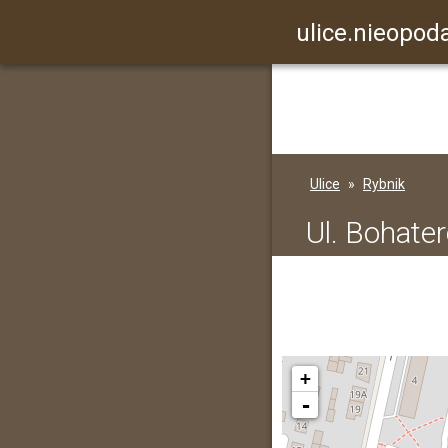
ulice.nieopoda
Ulice
Rybnik
Ul. Bohate
+
-