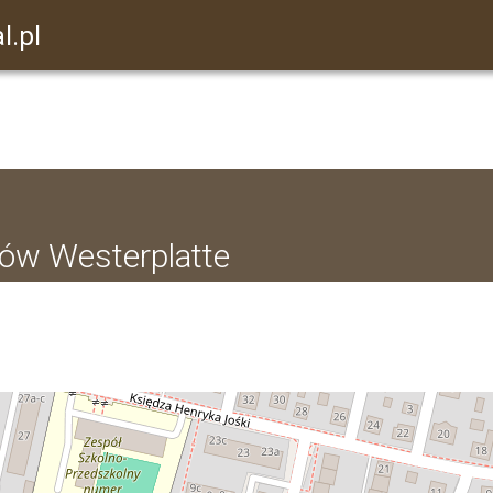
l.pl
rów Westerplatte