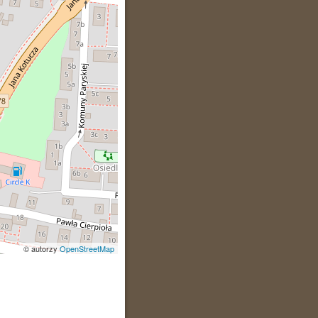
© autorzy
OpenStreetMap