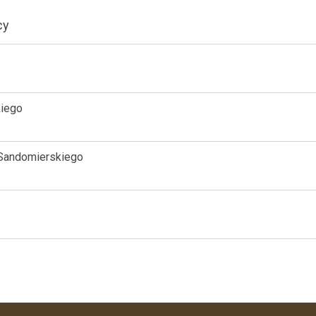
cy
kiego
 Sandomierskiego