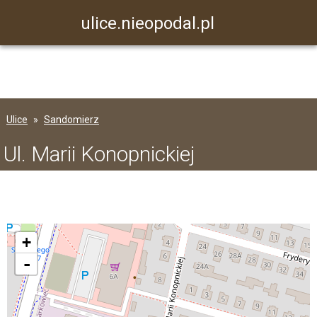
ulice.nieopodal.pl
Ulice
Sandomierz
Ul. Marii Konopnickiej
+
-